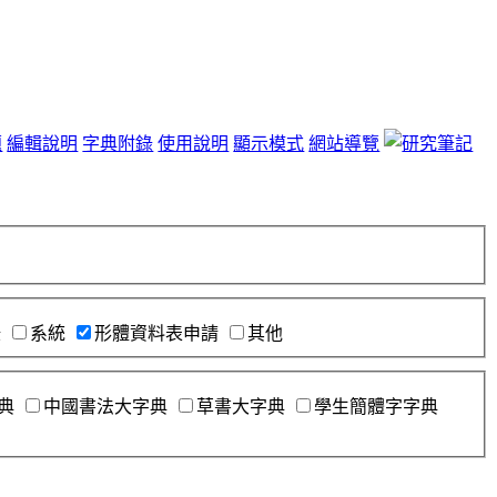
題
編輯說明
字典附錄
使用說明
顯示模式
網站導覽
錄
系統
形體資料表申請
其他
典
中國書法大字典
草書大字典
學生簡體字字典