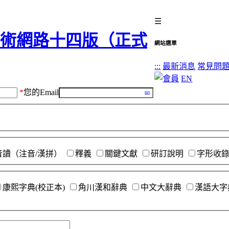
☰
網站選單
:::
最新消息
常見問
EN
*
您的Email
音讀（注音/漢拼）
釋義
關鍵文獻
研訂說明
字形收
康熙字典(校正本)
角川漢和辭典
中文大辭典
漢語大字