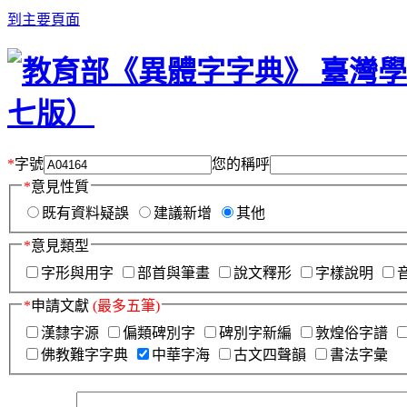
到主要頁面
*
字號
您的稱呼
*
意見性質
既有資料疑誤
建議新增
其他
*
意見類型
字形與用字
部首與筆畫
說文釋形
字樣說明
*
申請文獻
(最多五筆)
漢隸字源
偏類碑別字
碑別字新編
敦煌俗字譜
佛教難字字典
中華字海
古文四聲韻
書法字彙