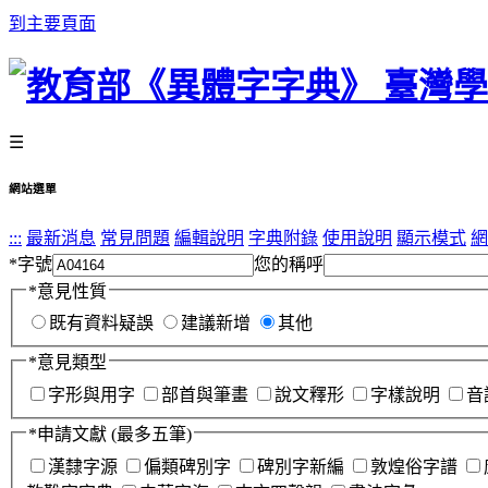
到主要頁面
☰
網站選單
:::
最新消息
常見問題
編輯說明
字典附錄
使用說明
顯示模式
網
*
字號
您的稱呼
*
意見性質
既有資料疑誤
建議新增
其他
*
意見類型
字形與用字
部首與筆畫
說文釋形
字樣說明
音
*
申請文獻
(最多五筆)
漢隸字源
偏類碑別字
碑別字新編
敦煌俗字譜