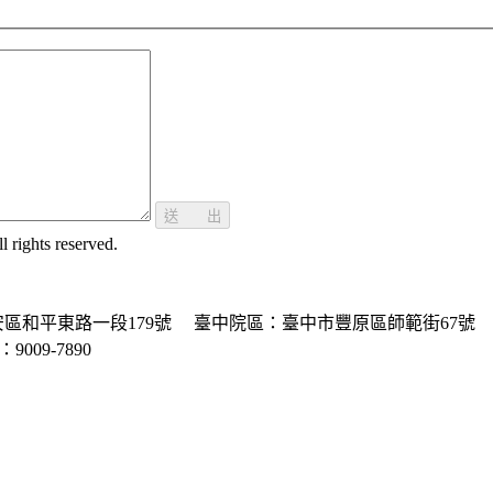
送 出
ghts reserved.
區和平東路一段179號
臺中院區：臺中市豐原區師範街67號
P：9009-7890