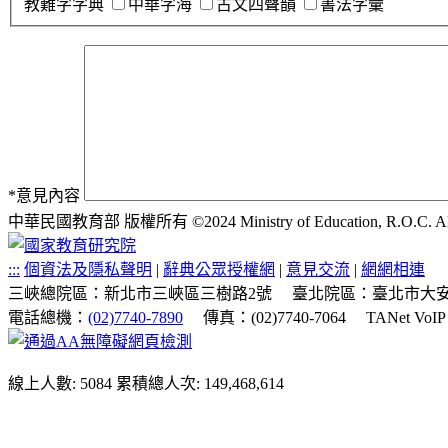
教難字字典
中華字海
古文四聲韻
書法字彙
*
意見內容
中華民國教育部 版權所有 ©2024 Ministry of Education, R.O.C. All ri
:::
個資法及隱私聲明
|
辭典公眾授權網
|
意見交流
|
網網相連
三峽總院區：新北市三峽區三樹路2號
臺北院區：臺北市大安
電話總機：
(02)7740-7890
傳真：(02)7740-7064
TANet VoI
線上人數: 5084
累積總人次: 149,468,614