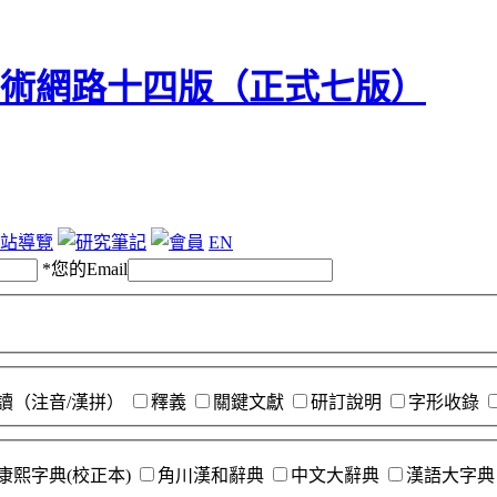
站導覽
EN
*
您的Email
讀（注音/漢拼）
釋義
關鍵文獻
研訂說明
字形收錄
康熙字典(校正本)
角川漢和辭典
中文大辭典
漢語大字典