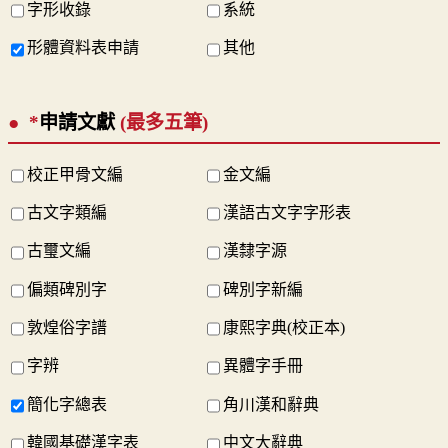
字形收錄
系統
形體資料表申請
其他
*
申請文獻
(最多五筆)
校正甲骨文編
金文編
古文字類編
漢語古文字字形表
古璽文編
漢隸字源
偏類碑別字
碑別字新編
敦煌俗字譜
康熙字典(校正本)
字辨
異體字手冊
簡化字總表
角川漢和辭典
韓國基礎漢字表
中文大辭典