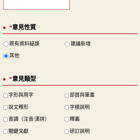
*
意見性質
既有資料疑誤
建議新增
其他
*
意見類型
字形與用字
部首與筆畫
說文釋形
字樣說明
音讀（注音/漢拼）
釋義
關鍵文獻
研訂說明