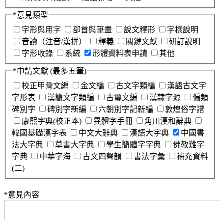
*
意見類型
字形與用字
部首與筆畫
說文釋形
字樣說明
音讀（注音/漢拼）
釋義
關鍵文獻
研訂說明
字形收錄
系統
形體資料表申請
其他
*
申請文獻
(最多五筆)
校正甲骨文編
金文編
古文字類編
漢語古文字
字形表
漢簡文字類編
古璽文編
漢隸字源
偏類
碑別字
碑別字新編
六朝別字記新編
敦煌俗字譜
康熙字典(校正本)
異體字手冊
角川漢和辭典
韓國基礎漢字表
中文大辭典
漢語大字典
中國書
法大字典
草書大字典
學生簡體字字典
佛教難字
字典
中華字海
古文四聲韻
書法字彙
補充資料
(二)
*
意見內容