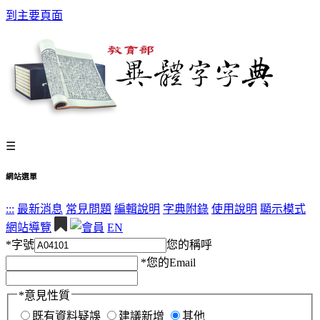
到主要頁面
☰
網站選單
:::
最新消息
常見問題
編輯說明
字典附錄
使用說明
顯示模式
網站導覽
EN
*
字號
您的稱呼
*
您的Email
*
意見性質
既有資料疑誤
建議新增
其他