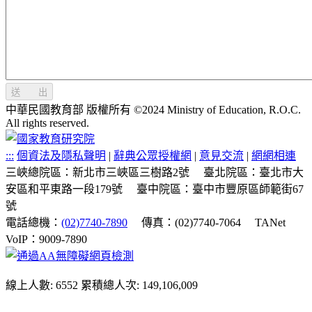
送 出
中華民國教育部 版權所有 ©2024 Ministry of Education, R.O.C.
All rights reserved.
:::
個資法及隱私聲明
|
辭典公眾授權網
|
意見交流
|
網網相連
三峽總院區：新北市三峽區三樹路2號
臺北院區：臺北市大
安區和平東路一段179號
臺中院區：臺中市豐原區師範街67
號
電話總機：
(02)7740-7890
傳真：(02)7740-7064
TANet
VoIP：9009-7890
線上人數: 6552
累積總人次: 149,106,009