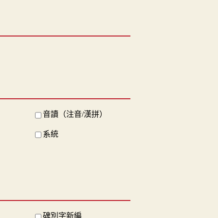
音讀（注音/漢拼）
系統
碑別字新編