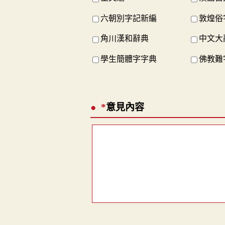
六朝別字記新編
敦煌俗
角川漢和辭典
中文大
學生簡體字字典
佛教難
*
意見內容