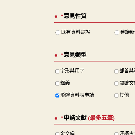
*
意見性質
既有資料疑誤
建議新
*
意見類型
字形與用字
部首與
釋義
關鍵文
形體資料表申請
其他
*
申請文獻
(最多五筆)
金文編
漢語古