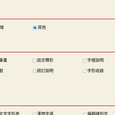
增
其他
筆畫
說文釋形
字樣說明
獻
研訂說明
字形收錄
文字字形表
漢隸字源
偏類碑別字