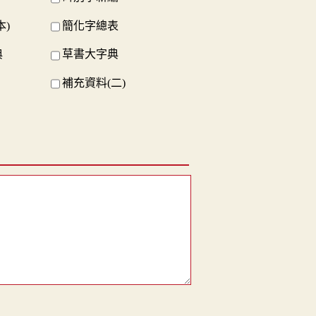
本)
簡化字總表
典
草書大字典
補充資料(二)