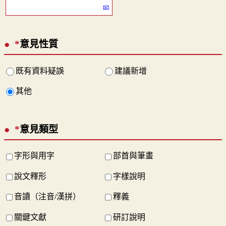
*
意見性質
既有資料疑誤
建議新增
其他
*
意見類型
字形與用字
部首與筆畫
說文釋形
字樣說明
音讀（注音/漢拼）
釋義
關鍵文獻
研訂說明