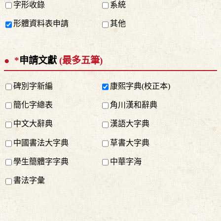
字形收錄
系統
形體資料表申請
其他
*
申請文獻
(最多五筆)
碑別字新編
康熙字典(校正本)
簡化字總表
角川漢和辭典
中文大辭典
漢語大字典
中國書法大字典
草書大字典
學生簡體字字典
中華字海
書法字彙