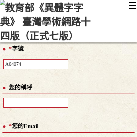
☰
:::
最新消息
常見問題
編輯說明
字典附錄
使用說明
顯示模式
網站導覽
EN
*
字號
您的稱呼
*
您的Email