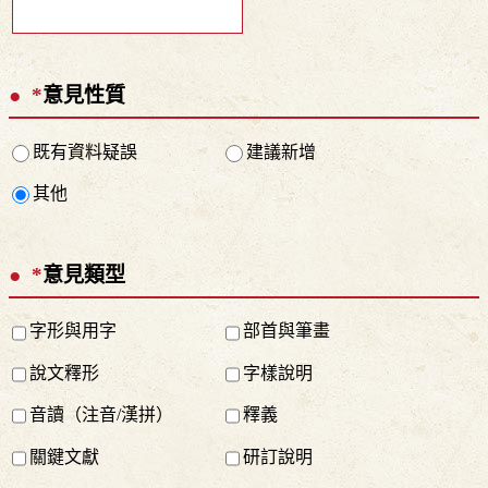
*
意見性質
既有資料疑誤
建議新增
其他
*
意見類型
字形與用字
部首與筆畫
說文釋形
字樣說明
音讀（注音/漢拼）
釋義
關鍵文獻
研訂說明