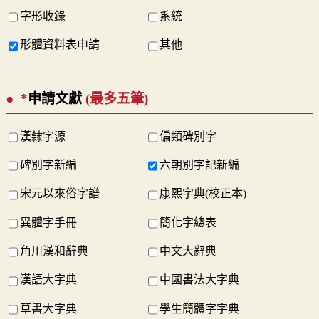
字形收錄
系統
形體資料表申請
其他
*
申請文獻
(最多五筆)
漢隸字源
偏類碑別字
碑別字新編
六朝別字記新編
宋元以來俗字譜
康熙字典(校正本)
異體字手冊
簡化字總表
角川漢和辭典
中文大辭典
漢語大字典
中國書法大字典
草書大字典
學生簡體字字典