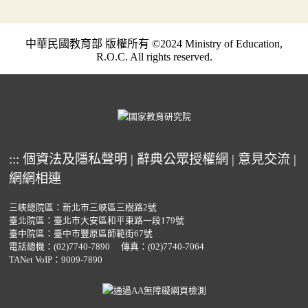
中華民國教育部 版權所有 ©2024 Ministry of Education,
R.O.C. All rights reserved.
:::
個資法及隱私聲明
|
辭典公眾授權網
|
意見交流
|
網網相連
三峽總院區：新北市三峽區三樹路2號
臺北院區：臺北市大安區和平東路一段179號
臺中院區：臺中市豐原區師範街67號
電話總機：
(02)7740-7890
傳真：(02)7740-7064
TANet VoIP：9009-7890