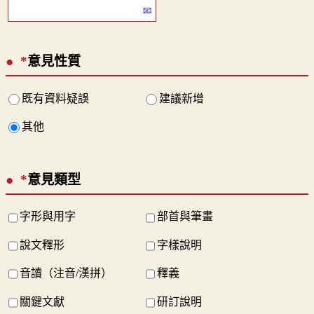
*
意見性質
既有資料疑誤
建議新增
其他
*
意見類型
字形與用字
部首與筆畫
說文釋形
字樣說明
音讀（注音/漢拼）
釋義
關鍵文獻
研訂說明