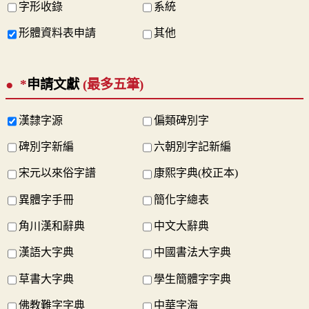
字形收錄
系統
形體資料表申請
其他
*
申請文獻
(最多五筆)
漢隸字源
偏類碑別字
碑別字新編
六朝別字記新編
宋元以來俗字譜
康熙字典(校正本)
異體字手冊
簡化字總表
角川漢和辭典
中文大辭典
漢語大字典
中國書法大字典
草書大字典
學生簡體字字典
佛教難字字典
中華字海