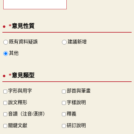
*
意見性質
既有資料疑誤
建議新增
其他
*
意見類型
字形與用字
部首與筆畫
說文釋形
字樣說明
音讀（注音/漢拼）
釋義
關鍵文獻
研訂說明