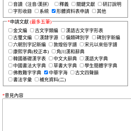
音讀（注音/漢拼）
釋義
關鍵文獻
研訂說明
字形收錄
系統
形體資料表申請
其他
*
申請文獻
(最多五筆)
金文編
古文字類編
漢語古文字字形表
古璽文編
漢隸字源
偏類碑別字
碑別字新編
六朝別字記新編
敦煌俗字譜
宋元以來俗字譜
康熙字典(校正本)
角川漢和辭典
韓國基礎漢字表
中文大辭典
漢語大字典
中國書法大字典
草書大字典
學生簡體字字典
佛教難字字典
中華字海
古文四聲韻
書法字彙
補充資料(二)
*
意見內容