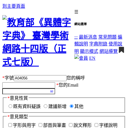
到主要頁面
☰
網站選單
:::
最新消息
常見問題
編
輯說明
字典附錄
使用說
明
顯示模式
網站導覽
EN
*
字號
您的稱呼
*
您的Email
*
意見性質
既有資料疑誤
建議新增
其他
*
意見類型
字形與用字
部首與筆畫
說文釋形
字樣說明