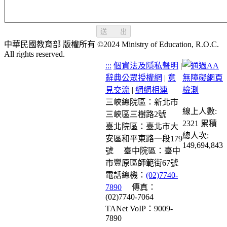
送 出
中華民國教育部 版權所有 ©2024 Ministry of Education, R.O.C.
All rights reserved.
:::
個資法及隱私聲明
|
辭典公眾授權網
|
意
見交流
|
網網相連
三峽總院區：新北市
線上人數:
三峽區三樹路2號
2321
累積
臺北院區：臺北市大
總人次:
安區和平東路一段179
149,694,843
號
臺中院區：臺中
市豐原區師範街67號
電話總機：
(02)7740-
7890
傳真：
(02)7740-7064
TANet VoIP：9009-
7890