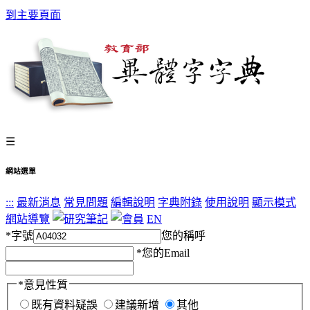
到主要頁面
☰
網站選單
:::
最新消息
常見問題
編輯說明
字典附錄
使用說明
顯示模式
網站導覽
EN
*
字號
您的稱呼
*
您的Email
*
意見性質
既有資料疑誤
建議新增
其他