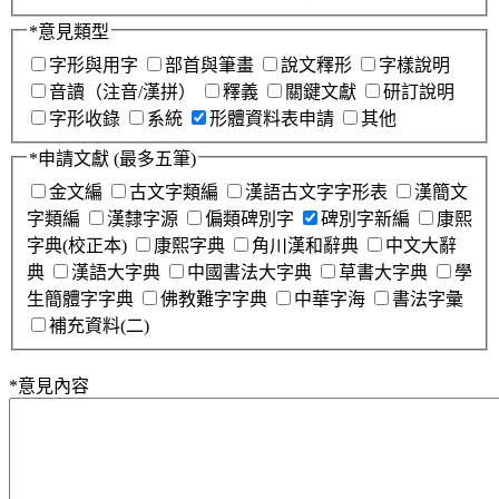
*
意見類型
字形與用字
部首與筆畫
說文釋形
字樣說明
音讀（注音/漢拼）
釋義
關鍵文獻
研訂說明
字形收錄
系統
形體資料表申請
其他
*
申請文獻
(最多五筆)
金文編
古文字類編
漢語古文字字形表
漢簡文
字類編
漢隸字源
偏類碑別字
碑別字新編
康熙
字典(校正本)
康熙字典
角川漢和辭典
中文大辭
典
漢語大字典
中國書法大字典
草書大字典
學
生簡體字字典
佛教難字字典
中華字海
書法字彙
補充資料(二)
*
意見內容