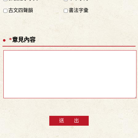
古文四聲韻
書法字彙
*
意見內容
送 出