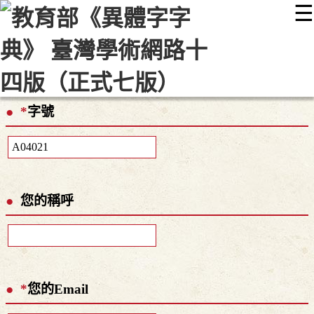
☰
:::
最新消息
常見問題
編輯說明
字典附錄
使用說明
顯示模式
網站導覽
EN
*
字號
您的稱呼
*
您的Email