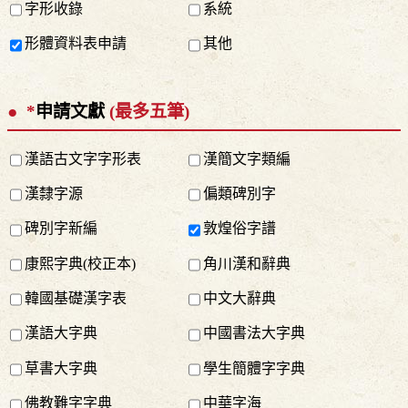
字形收錄
系統
形體資料表申請
其他
*
申請文獻
(最多五筆)
漢語古文字字形表
漢簡文字類編
漢隸字源
偏類碑別字
碑別字新編
敦煌俗字譜
康熙字典(校正本)
角川漢和辭典
韓國基礎漢字表
中文大辭典
漢語大字典
中國書法大字典
草書大字典
學生簡體字字典
佛教難字字典
中華字海