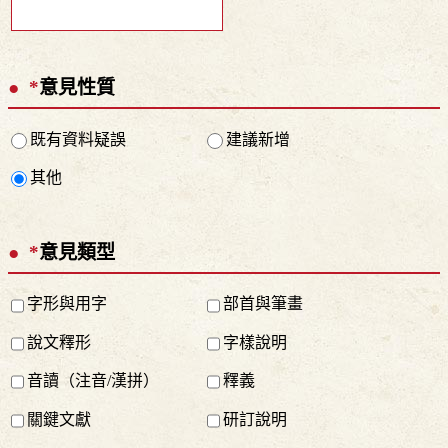
*
意見性質
既有資料疑誤
建議新增
其他
*
意見類型
字形與用字
部首與筆畫
說文釋形
字樣說明
音讀（注音/漢拼）
釋義
關鍵文獻
研訂說明