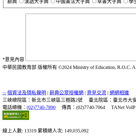
辭典
漢語大字典
中國書法大字典
草書大字典
學
*
意見內容
中華民國教育部 版權所有 ©2024 Ministry of Education, R.O.C. All ri
:::
個資法及隱私聲明
|
辭典公眾授權網
|
意見交流
|
網網相連
三峽總院區：新北市三峽區三樹路2號
臺北院區：臺北市大安
電話總機：
(02)7740-7890
傳真：(02)7740-7064
TANet VoI
線上人數: 13319
累積總人次: 149,035,092