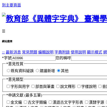
到主要頁面
☰
網站選單
:::
最新消息
常見問題
編輯說明
字典附錄
使用說明
顯示模式
網
*
字號
您的稱呼
*
意見性質
既有資料疑誤
建議新增
其他
*
意見類型
字形與用字
部首與筆畫
說文釋形
字樣說明
音
*
申請文獻
(最多五筆)
金文編
古文字類編
漢語古文字字形表
漢隸字源