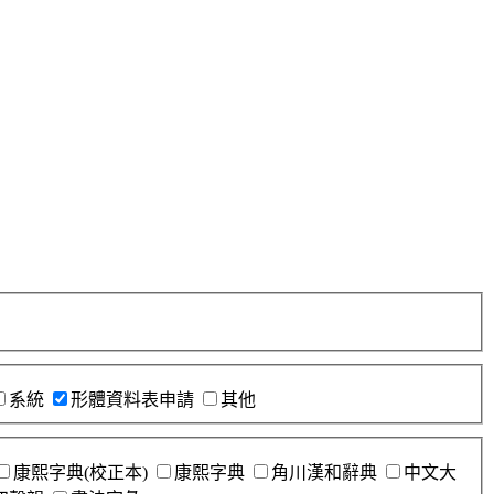
系統
形體資料表申請
其他
康熙字典(校正本)
康熙字典
角川漢和辭典
中文大