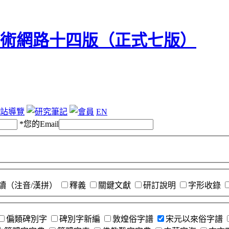
站導覽
EN
*
您的Email
讀（注音/漢拼）
釋義
關鍵文獻
研訂說明
字形收錄
偏類碑別字
碑別字新編
敦煌俗字譜
宋元以來俗字譜