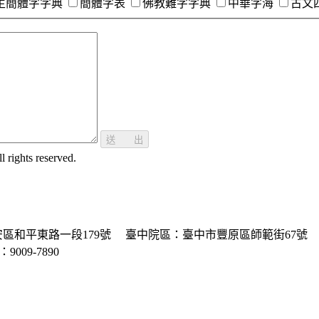
生簡體字字典
簡體字表
佛教難字字典
中華字海
古文
送 出
ghts reserved.
區和平東路一段179號
臺中院區：臺中市豐原區師範街67號
P：9009-7890