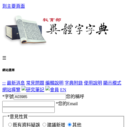
到主要頁面
☰
網站選單
:::
最新消息
常見問題
編輯說明
字典附錄
使用說明
顯示模式
網站導覽
EN
*
字號
您的稱呼
*
您的Email
*
意見性質
既有資料疑誤
建議新增
其他