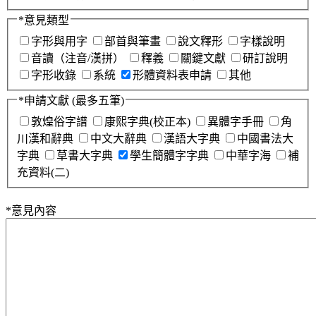
*
意見類型
字形與用字
部首與筆畫
說文釋形
字樣說明
音讀（注音/漢拼）
釋義
關鍵文獻
研訂說明
字形收錄
系統
形體資料表申請
其他
*
申請文獻
(最多五筆)
敦煌俗字譜
康熙字典(校正本)
異體字手冊
角
川漢和辭典
中文大辭典
漢語大字典
中國書法大
字典
草書大字典
學生簡體字字典
中華字海
補
充資料(二)
*
意見內容