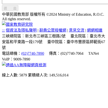
送 出
中華民國教育部 版權所有 ©2024 Ministry of Education, R.O.C.
All rights reserved.
:::
個資法及隱私聲明
|
辭典公眾授權網
|
意見交流
|
網網相連
三峽總院區：新北市三峽區三樹路2號
臺北院區：臺北市大
安區和平東路一段179號
臺中院區：臺中市豐原區師範街67
號
電話總機：
(02)7740-7890
傳真：(02)7740-7064
TANet
VoIP：9009-7890
線上人數: 5879
累積總人次: 149,516,014