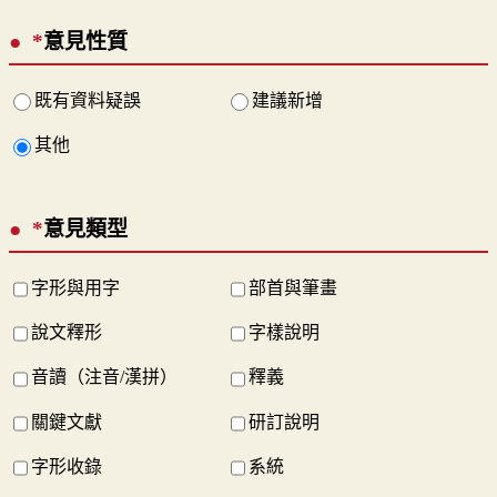
*
意見性質
既有資料疑誤
建議新增
其他
*
意見類型
字形與用字
部首與筆畫
說文釋形
字樣說明
音讀（注音/漢拼）
釋義
關鍵文獻
研訂說明
字形收錄
系統