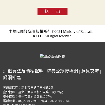
送 出
中華民國教育部 版權所有 ©2024 Ministry of Education,
R.O.C. All rights reserved.
:::
個資法及隱私聲明
|
辭典公眾授權網
|
意見交流
|
網網相連
三峽總院區：新北市三峽區三樹路2號
臺北院區：臺北市大安區和平東路一段179號
臺中院區：臺中市豐原區師範街67號
電話總機：
(02)7740-7890
傳真：(02)7740-7064