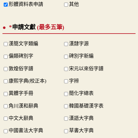
形體資料表申請
其他
*
申請文獻
(最多五筆)
漢簡文字類編
漢隸字源
偏類碑別字
碑別字新編
敦煌俗字譜
宋元以來俗字譜
康熙字典(校正本)
字辨
異體字手冊
簡化字總表
角川漢和辭典
韓國基礎漢字表
中文大辭典
漢語大字典
中國書法大字典
草書大字典