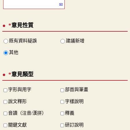
*
意見性質
既有資料疑誤
建議新增
其他
*
意見類型
字形與用字
部首與筆畫
說文釋形
字樣說明
音讀（注音/漢拼）
釋義
關鍵文獻
研訂說明