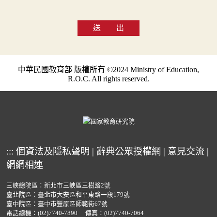
送 出
中華民國教育部 版權所有 ©2024 Ministry of Education,
R.O.C. All rights reserved.
:::
個資法及隱私聲明
|
辭典公眾授權網
|
意見交流
|
網網相連
三峽總院區：新北市三峽區三樹路2號
臺北院區：臺北市大安區和平東路一段179號
臺中院區：臺中市豐原區師範街67號
電話總機：
(02)7740-7890
傳真：(02)7740-7064