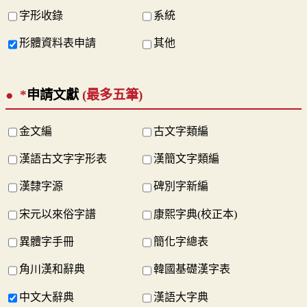
字形收錄
系統
形體資料表申請
其他
*
申請文獻
(最多五筆)
金文編
古文字類編
漢語古文字字形表
漢簡文字類編
漢隸字源
碑別字新編
宋元以來俗字譜
康熙字典(校正本)
異體字手冊
簡化字總表
角川漢和辭典
韓國基礎漢字表
中文大辭典
漢語大字典