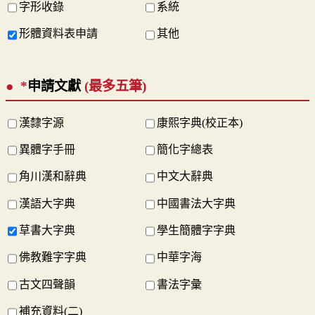
字形收錄
系統
形體資料表申請
其他
*
申請文獻
(最多五筆)
漢隸字源
康熙字典(校正本)
異體字手冊
簡化字總表
角川漢和辭典
中文大辭典
漢語大字典
中國書法大字典
草書大字典
學生簡體字字典
佛教難字字典
中華字海
古文四聲韻
書法字彙
補充資料(二)