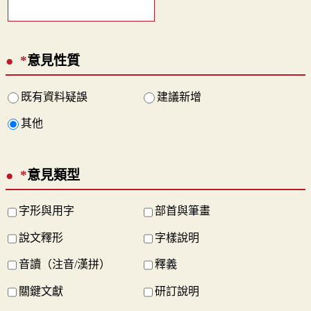
*
意見性質
既有資料疑誤
建議新增
其他
*
意見類型
字形與用字
部首與筆畫
說文釋形
字樣說明
音讀（注音/漢拼）
釋義
關鍵文獻
研訂說明