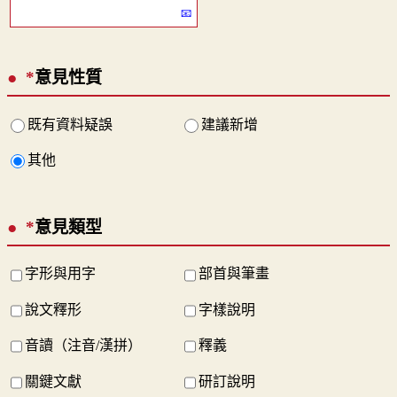
*
意見性質
既有資料疑誤
建議新增
其他
*
意見類型
字形與用字
部首與筆畫
說文釋形
字樣說明
音讀（注音/漢拼）
釋義
關鍵文獻
研訂說明