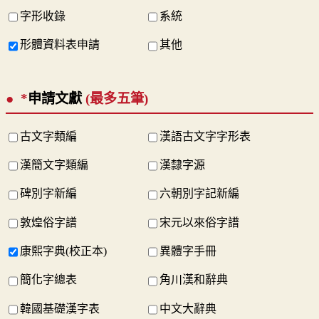
字形收錄
系統
形體資料表申請
其他
*
申請文獻
(最多五筆)
古文字類編
漢語古文字字形表
漢簡文字類編
漢隸字源
碑別字新編
六朝別字記新編
敦煌俗字譜
宋元以來俗字譜
康熙字典(校正本)
異體字手冊
簡化字總表
角川漢和辭典
韓國基礎漢字表
中文大辭典