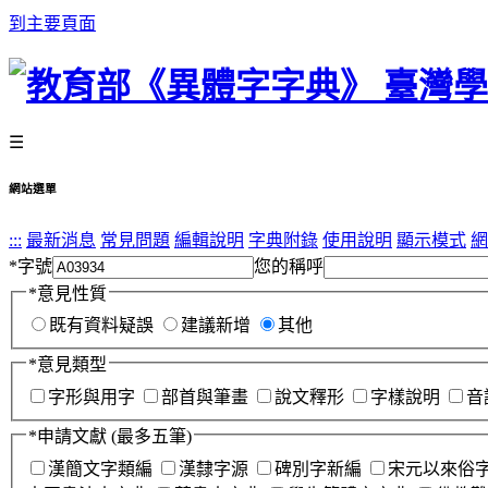
到主要頁面
☰
網站選單
:::
最新消息
常見問題
編輯說明
字典附錄
使用說明
顯示模式
網
*
字號
您的稱呼
*
意見性質
既有資料疑誤
建議新增
其他
*
意見類型
字形與用字
部首與筆畫
說文釋形
字樣說明
音
*
申請文獻
(最多五筆)
漢簡文字類編
漢隸字源
碑別字新編
宋元以來俗