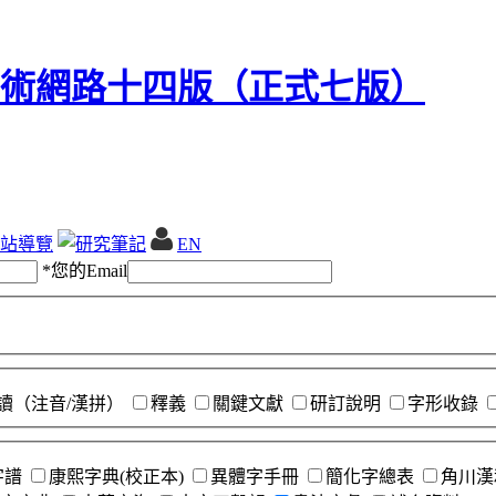
站導覽
EN
*
您的Email
讀（注音/漢拼）
釋義
關鍵文獻
研訂說明
字形收錄
字譜
康熙字典(校正本)
異體字手冊
簡化字總表
角川漢