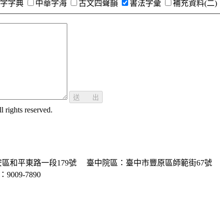
字字典
中華字海
古文四聲韻
書法字彙
補充資料(二)
送 出
ghts reserved.
區和平東路一段179號
臺中院區：臺中市豐原區師範街67號
P：9009-7890