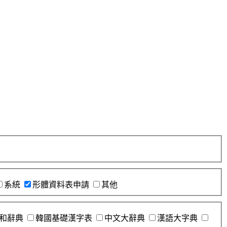
系統
形體資料表申請
其他
和辭典
韓國基礎漢字表
中文大辭典
漢語大字典