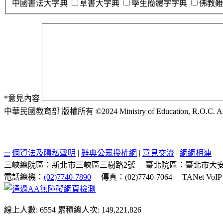
中國書法大字典
草書大字典
學生簡體字字典
佛教難
*
意見內容
中華民國教育部 版權所有 ©2024 Ministry of Education, R.O.C. All ri
:::
個資法及隱私聲明
|
辭典公眾授權網
|
意見交流
|
網網相連
三峽總院區：新北市三峽區三樹路2號
臺北院區：臺北市大安
電話總機：
(02)7740-7890
傳真：(02)7740-7064
TANet VoI
線上人數: 6554
累積總人次: 149,221,826