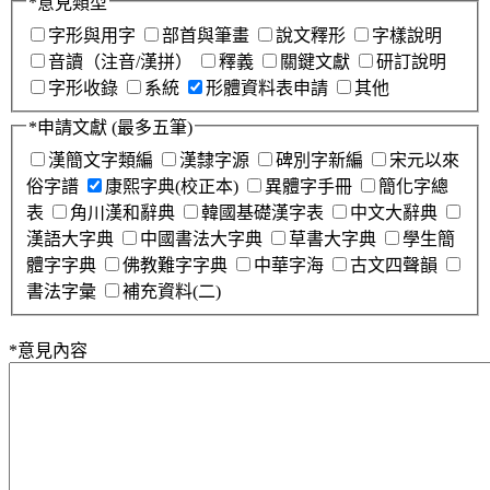
*
意見類型
字形與用字
部首與筆畫
說文釋形
字樣說明
音讀（注音/漢拼）
釋義
關鍵文獻
研訂說明
字形收錄
系統
形體資料表申請
其他
*
申請文獻
(最多五筆)
漢簡文字類編
漢隸字源
碑別字新編
宋元以來
俗字譜
康熙字典(校正本)
異體字手冊
簡化字總
表
角川漢和辭典
韓國基礎漢字表
中文大辭典
漢語大字典
中國書法大字典
草書大字典
學生簡
體字字典
佛教難字字典
中華字海
古文四聲韻
書法字彙
補充資料(二)
*
意見內容