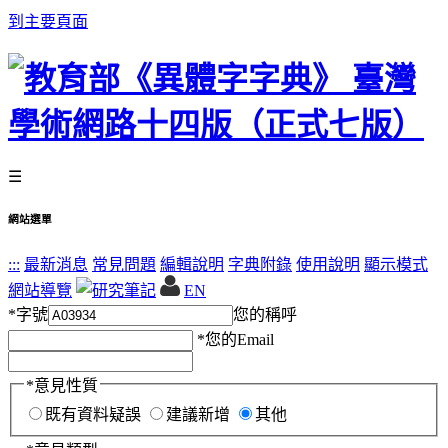
到主要頁面
☰
網站選單
:::
最新消息
常見問題
編輯說明
字典附錄
使用說明
顯示模式
網站導覽
EN
*
字號
您的稱呼
*
您的Email
*
意見性質
既有資料疑誤
建議新增
其他