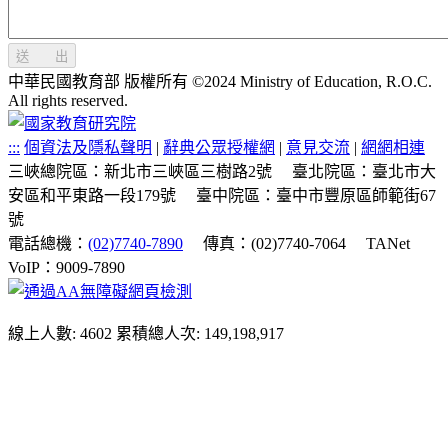
送 出
中華民國教育部 版權所有 ©2024 Ministry of Education, R.O.C.
All rights reserved.
:::
個資法及隱私聲明
|
辭典公眾授權網
|
意見交流
|
網網相連
三峽總院區：新北市三峽區三樹路2號
臺北院區：臺北市大
安區和平東路一段179號
臺中院區：臺中市豐原區師範街67
號
電話總機：
(02)7740-7890
傳真：(02)7740-7064
TANet
VoIP：9009-7890
線上人數: 4602
累積總人次: 149,198,917