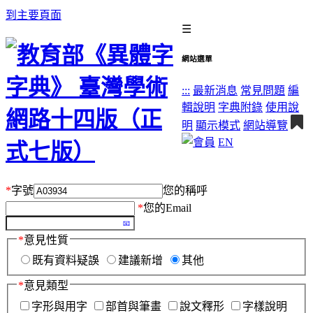
到主要頁面
☰
網站選單
:::
最新消息
常見問題
編
輯說明
字典附錄
使用說
明
顯示模式
網站導覽
EN
*
字號
您的稱呼
*
您的Email
*
意見性質
既有資料疑誤
建議新增
其他
*
意見類型
字形與用字
部首與筆畫
說文釋形
字樣說明