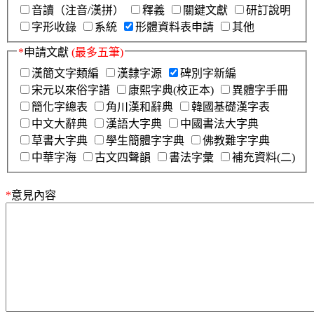
音讀（注音/漢拼）
釋義
關鍵文獻
研訂說明
字形收錄
系統
形體資料表申請
其他
*
申請文獻
(最多五筆)
漢簡文字類編
漢隸字源
碑別字新編
宋元以來俗字譜
康熙字典(校正本)
異體字手冊
簡化字總表
角川漢和辭典
韓國基礎漢字表
中文大辭典
漢語大字典
中國書法大字典
草書大字典
學生簡體字字典
佛教難字字典
中華字海
古文四聲韻
書法字彙
補充資料(二)
*
意見內容