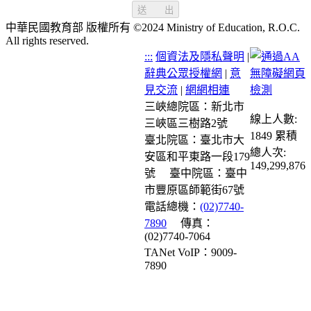
送 出
中華民國教育部 版權所有 ©2024 Ministry of Education, R.O.C.
All rights reserved.
:::
個資法及隱私聲明
|
辭典公眾授權網
|
意
見交流
|
網網相連
三峽總院區：新北市
線上人數:
三峽區三樹路2號
1849
累積
臺北院區：臺北市大
總人次:
安區和平東路一段179
149,299,876
號
臺中院區：臺中
市豐原區師範街67號
電話總機：
(02)7740-
7890
傳真：
(02)7740-7064
TANet VoIP：9009-
7890