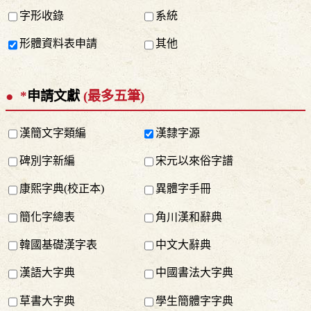
字形收錄
系統
形體資料表申請
其他
*
申請文獻
(最多五筆)
漢簡文字類編
漢隸字源
碑別字新編
宋元以來俗字譜
康熙字典(校正本)
異體字手冊
簡化字總表
角川漢和辭典
韓國基礎漢字表
中文大辭典
漢語大字典
中國書法大字典
草書大字典
學生簡體字字典