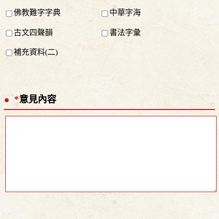
佛教難字字典
中華字海
古文四聲韻
書法字彙
補充資料(二)
*
意見內容