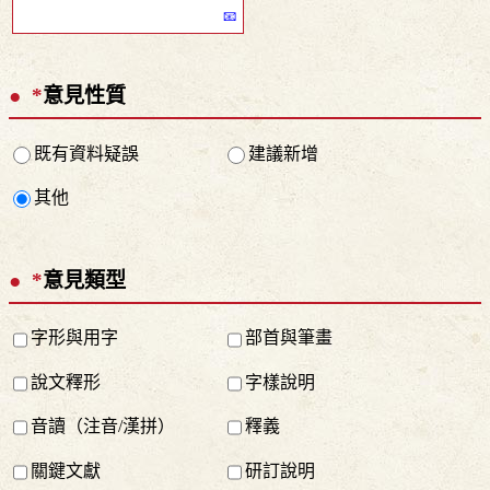
*
意見性質
既有資料疑誤
建議新增
其他
*
意見類型
字形與用字
部首與筆畫
說文釋形
字樣說明
音讀（注音/漢拼）
釋義
關鍵文獻
研訂說明