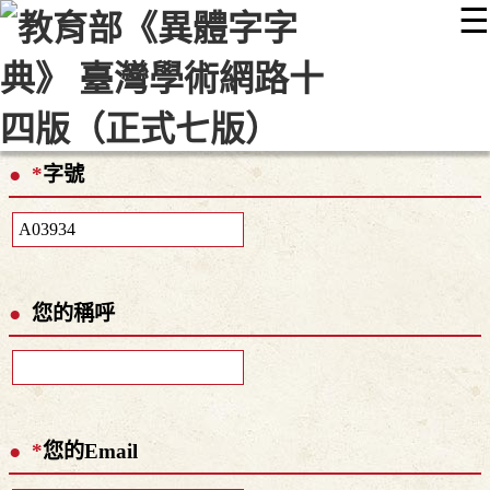
☰
:::
最新消息
常見問題
編輯說明
字典附錄
使用說明
顯示模式
網站導覽
EN
*
字號
您的稱呼
*
您的Email