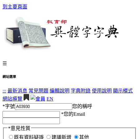
到主要頁面
☰
網站選單
:::
最新消息
常見問題
編輯說明
字典附錄
使用說明
顯示模式
網站導覽
EN
*
字號
您的稱呼
*
您的Email
*
意見性質
既有資料疑誤
建議新增
其他