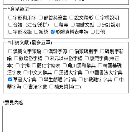
*
意見類型
字形與用字
部首與筆畫
說文釋形
字樣說明
音讀（注音/漢拼）
釋義
關鍵文獻
研訂說明
字形收錄
系統
形體資料表申請
其他
*
申請文獻
(最多五筆)
漢簡文字類編
漢隸字源
偏類碑別字
碑別字新
編
敦煌俗字譜
宋元以來俗字譜
康熙字典(校正
本)
字辨
簡化字總表
角川漢和辭典
韓國基礎
漢字表
中文大辭典
漢語大字典
中國書法大字典
草書大字典
學生簡體字字典
佛教難字字典
中
華字海
書法字彙
補充資料(二)
*
意見內容