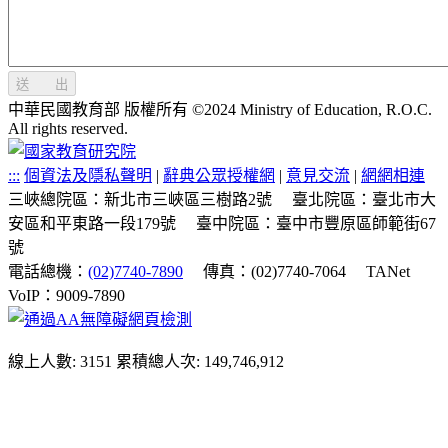
送 出
中華民國教育部 版權所有 ©2024 Ministry of Education, R.O.C.
All rights reserved.
:::
個資法及隱私聲明
|
辭典公眾授權網
|
意見交流
|
網網相連
三峽總院區：新北市三峽區三樹路2號
臺北院區：臺北市大
安區和平東路一段179號
臺中院區：臺中市豐原區師範街67
號
電話總機：
(02)7740-7890
傳真：(02)7740-7064
TANet
VoIP：9009-7890
線上人數: 3151
累積總人次: 149,746,912