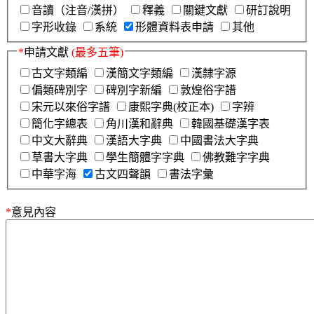
音讀（注音/漢拼）
釋義
關鍵文獻
研訂說明
字形收錄
系統
形體資料表申請
其他
*
申請文獻
(最多五筆)
古文字類編
漢簡文字類編
漢隸字源
偏類碑別字
碑別字新編
敦煌俗字譜
宋元以來俗字譜
康熙字典(校正本)
字辨
簡化字總表
角川漢和辭典
韓國基礎漢字表
中文大辭典
漢語大字典
中國書法大字典
草書大字典
學生簡體字字典
佛教難字字典
中華字海
古文四聲韻
書法字彙
*
意見內容