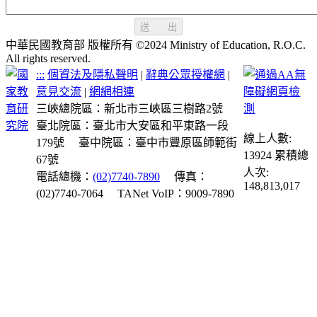
送 出
中華民國教育部 版權所有 ©2024 Ministry of Education, R.O.C.
All rights reserved.
:::
個資法及隱私聲明
|
辭典公眾授權網
|
意見交流
|
網網相連
三峽總院區：新北市三峽區三樹路2號
臺北院區：臺北市大安區和平東路一段
線上人數:
179號
臺中院區：臺中市豐原區師範街
13924
累積總
67號
人次:
電話總機：
(02)7740-7890
傳真：
148,813,017
(02)7740-7064
TANet VoIP：9009-7890