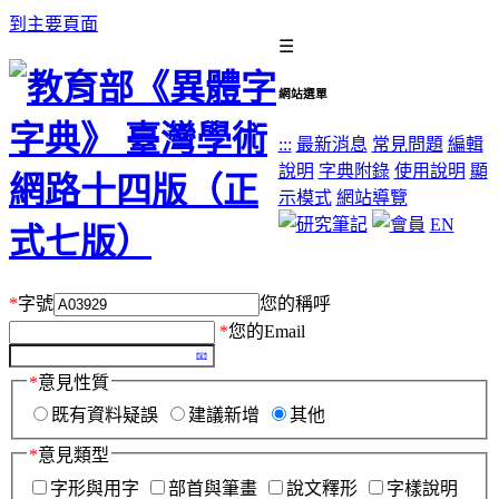
到主要頁面
☰
網站選單
:::
最新消息
常見問題
編輯
說明
字典附錄
使用說明
顯
示模式
網站導覽
EN
*
字號
您的稱呼
*
您的Email
*
意見性質
既有資料疑誤
建議新增
其他
*
意見類型
字形與用字
部首與筆畫
說文釋形
字樣說明