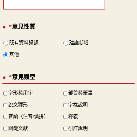
*
意見性質
既有資料疑誤
建議新增
其他
*
意見類型
字形與用字
部首與筆畫
說文釋形
字樣說明
音讀（注音/漢拼）
釋義
關鍵文獻
研訂說明