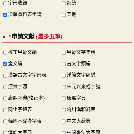
字形收錄
系統
形體資料表申請
其他
*
申請文獻
(最多五筆)
校正甲骨文編
甲骨文字集釋
金文編
古文字類編
漢語古文字字形表
漢簡文字類編
漢隸字源
宋元以來俗字譜
康熙字典(校正本)
康熙字典
簡化字總表
角川漢和辭典
韓國基礎漢字表
中文大辭典
漢語大字典
中國書法大字典