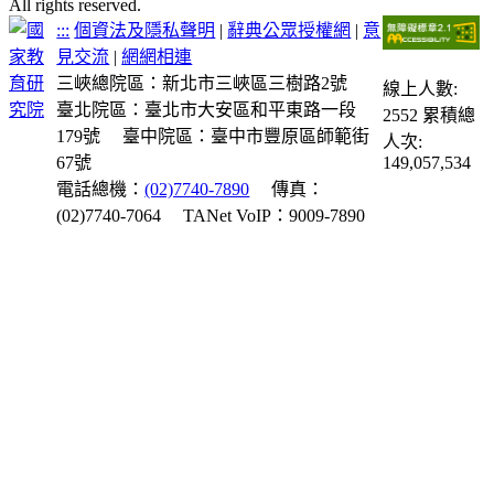
All rights reserved.
:::
個資法及隱私聲明
|
辭典公眾授權網
|
意
見交流
|
網網相連
三峽總院區：新北市三峽區三樹路2號
線上人數:
臺北院區：臺北市大安區和平東路一段
2552
累積總
179號
臺中院區：臺中市豐原區師範街
人次:
67號
149,057,534
電話總機：
(02)7740-7890
傳真：
(02)7740-7064
TANet VoIP：9009-7890