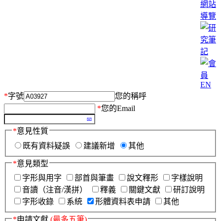
網站
導覽
EN
*
字號
您的稱呼
*
您的Email
*
意見性質
既有資料疑誤
建議新增
其他
*
意見類型
字形與用字
部首與筆畫
說文釋形
字樣說明
音讀（注音/漢拼）
釋義
關鍵文獻
研訂說明
字形收錄
系統
形體資料表申請
其他
*
申請文獻
(最多五筆)