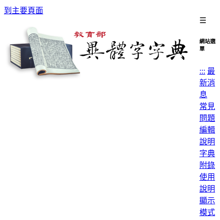
到主要頁面
☰
網站選
單
:::
最
新消
息
常見
問題
編輯
說明
字典
附錄
使用
說明
顯示
模式