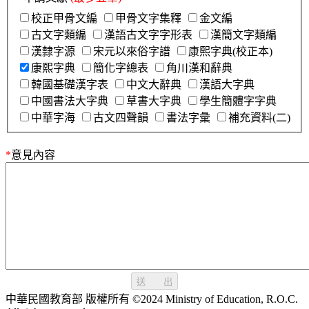
校正甲骨文編
甲骨文字集釋
金文編
古文字類編
漢語古文字字形表
漢簡文字類編
漢隸字源
宋元以來俗字譜
康熙字典(校正本)
康熙字典
簡化字總表
角川漢和辭典
韓國基礎漢字表
中文大辭典
漢語大字典
中國書法大字典
草書大字典
學生簡體字字典
中華字海
古文四聲韻
書法字彙
補充資料(二)
*
意見內容
送 出
中華民國教育部 版權所有 ©2024 Ministry of Education, R.O.C.