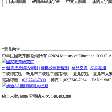
川漢和辭典
韓國基礎漢字表
中文大辭典
漢語大字典
*
意見內容
中華民國教育部 版權所有 ©2024 Ministry of Education, R.O.C. All ri
:::
個資法及隱私聲明
|
辭典公眾授權網
|
意見交流
|
網網相連
三峽總院區：新北市三峽區三樹路2號
臺北院區：臺北市大安
電話總機：
(02)7740-7890
傳真：(02)7740-7064
TANet VoI
線上人數: 6086
累積總人次: 149,403,389