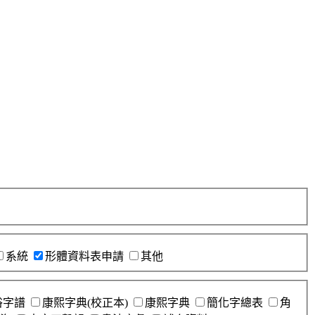
系統
形體資料表申請
其他
俗字譜
康熙字典(校正本)
康熙字典
簡化字總表
角