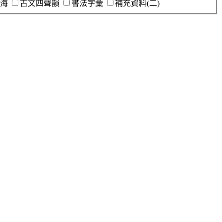
海
古文四聲韻
書法字彙
補充資料(二)