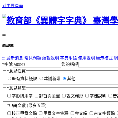
到主要頁面
☰
網站選單
:::
最新消息
常見問題
編輯說明
字典附錄
使用說明
顯示模式
網
*
字號
您的稱呼
*
意見性質
既有資料疑誤
建議新增
其他
*
意見類型
字形與用字
部首與筆畫
說文釋形
字樣說明
音
*
申請文獻
(最多五筆)
校正甲骨文編
甲骨文字集釋
金文編
古文字類編