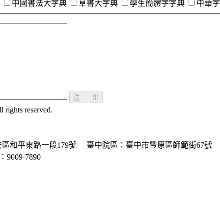
中國書法大字典
草書大字典
學生簡體字字典
中華字
送 出
ghts reserved.
區和平東路一段179號
臺中院區：臺中市豐原區師範街67號
P：9009-7890