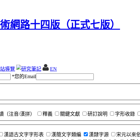
站導覽
EN
*
您的Email
讀（注音/漢拼）
釋義
關鍵文獻
研訂說明
字形收錄
漢語古文字字形表
漢簡文字類編
漢隸字源
宋元以來