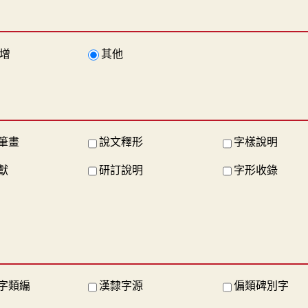
增
其他
筆畫
說文釋形
字樣說明
獻
研訂說明
字形收錄
字類編
漢隸字源
偏類碑別字