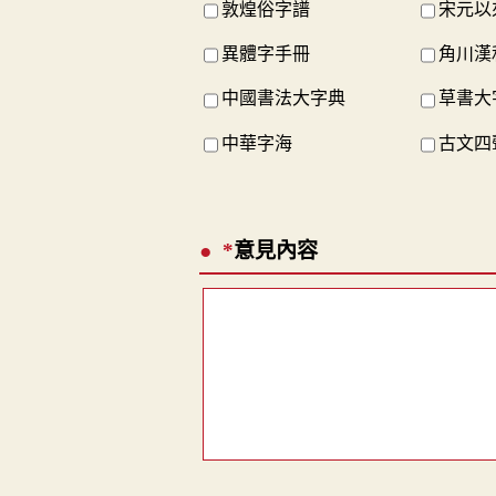
敦煌俗字譜
宋元以
異體字手冊
角川漢
中國書法大字典
草書大
中華字海
古文四
*
意見內容