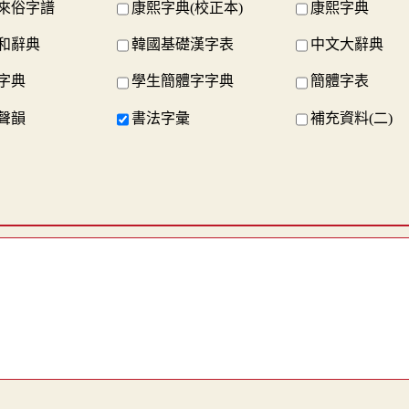
來俗字譜
康熙字典(校正本)
康熙字典
和辭典
韓國基礎漢字表
中文大辭典
字典
學生簡體字字典
簡體字表
聲韻
書法字彙
補充資料(二)