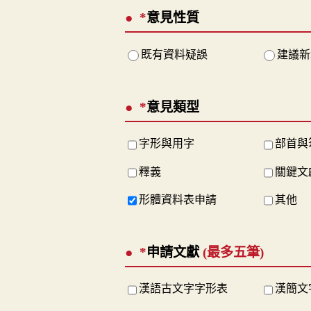
*
意見性質
既有資料疑誤
建議新
*
意見類型
字形與用字
部首與
釋義
關鍵文
形體資料表申請
其他
*
申請文獻
(最多五筆)
漢語古文字字形表
漢簡文