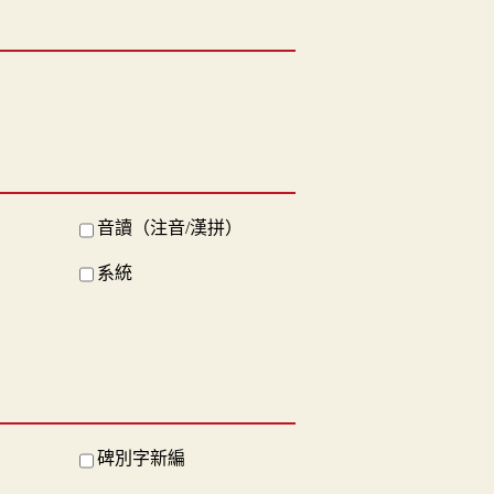
音讀（注音/漢拼）
系統
碑別字新編