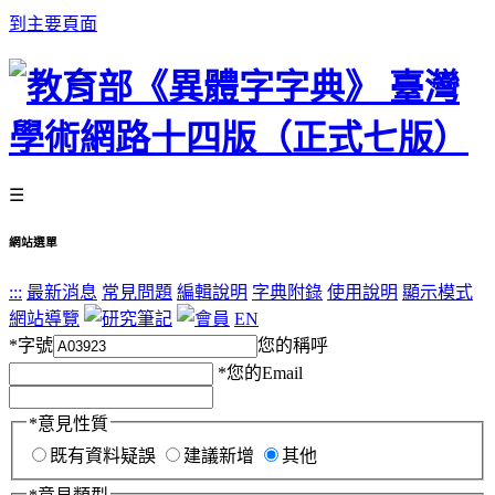
到主要頁面
☰
網站選單
:::
最新消息
常見問題
編輯說明
字典附錄
使用說明
顯示模式
網站導覽
EN
*
字號
您的稱呼
*
您的Email
*
意見性質
既有資料疑誤
建議新增
其他