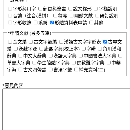
*
意見類型
字形與用字
部首與筆畫
說文釋形
字樣說明
音讀（注音/漢拼）
釋義
關鍵文獻
研訂說明
字形收錄
系統
形體資料表申請
其他
*
申請文獻
(最多五筆)
金文編
古文字類編
漢語古文字字形表
古璽文
編
漢隸字源
康熙字典(校正本)
字辨
角川漢和
辭典
中文大辭典
漢語大字典
中國書法大字典
草書大字典
學生簡體字字典
佛教難字字典
中華
字海
古文四聲韻
書法字彙
補充資料(二)
*
意見內容