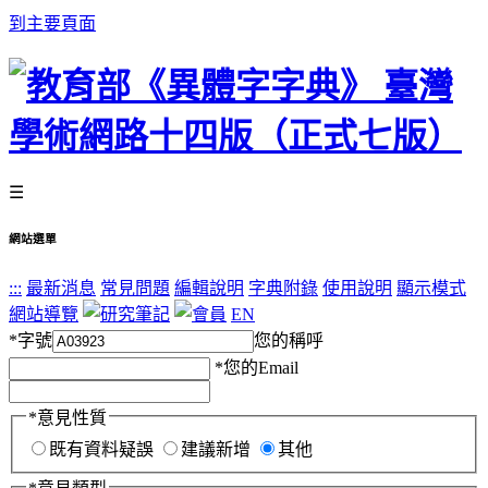
到主要頁面
☰
網站選單
:::
最新消息
常見問題
編輯說明
字典附錄
使用說明
顯示模式
網站導覽
EN
*
字號
您的稱呼
*
您的Email
*
意見性質
既有資料疑誤
建議新增
其他