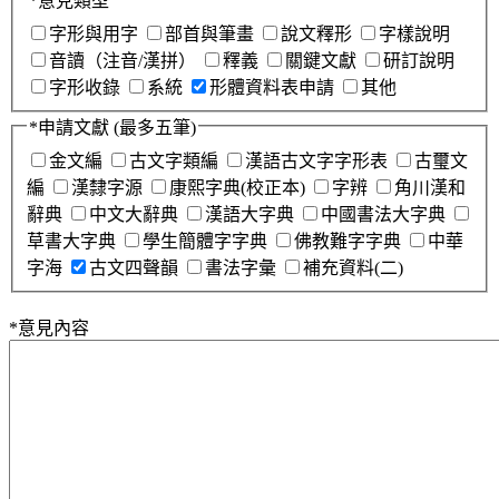
*
意見類型
字形與用字
部首與筆畫
說文釋形
字樣說明
音讀（注音/漢拼）
釋義
關鍵文獻
研訂說明
字形收錄
系統
形體資料表申請
其他
*
申請文獻
(最多五筆)
金文編
古文字類編
漢語古文字字形表
古璽文
編
漢隸字源
康熙字典(校正本)
字辨
角川漢和
辭典
中文大辭典
漢語大字典
中國書法大字典
草書大字典
學生簡體字字典
佛教難字字典
中華
字海
古文四聲韻
書法字彙
補充資料(二)
*
意見內容