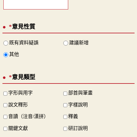
*
意見性質
既有資料疑誤
建議新增
其他
*
意見類型
字形與用字
部首與筆畫
說文釋形
字樣說明
音讀（注音/漢拼）
釋義
關鍵文獻
研訂說明