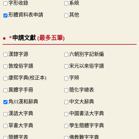
字形收錄
系統
形體資料表申請
其他
*
申請文獻
(最多五筆)
漢隸字源
六朝別字記新編
敦煌俗字譜
宋元以來俗字譜
康熙字典(校正本)
字辨
異體字手冊
簡化字總表
角川漢和辭典
中文大辭典
漢語大字典
中國書法大字典
草書大字典
學生簡體字字典
簡體字表
佛教難字字典