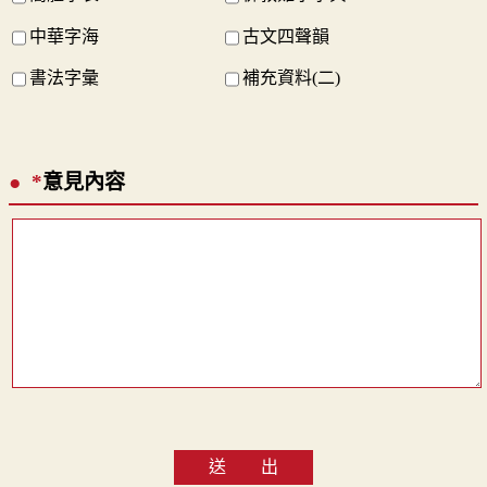
中華字海
古文四聲韻
書法字彙
補充資料(二)
*
意見內容
送 出