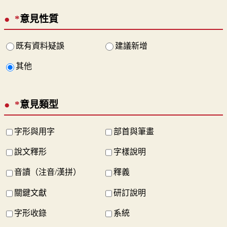
*
意見性質
既有資料疑誤
建議新增
其他
*
意見類型
字形與用字
部首與筆畫
說文釋形
字樣說明
音讀（注音/漢拼）
釋義
關鍵文獻
研訂說明
字形收錄
系統