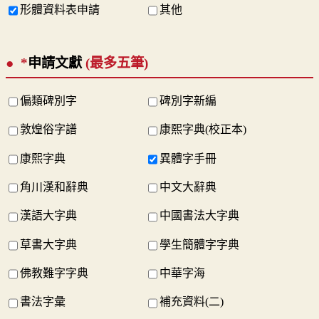
形體資料表申請
其他
*
申請文獻
(最多五筆)
偏類碑別字
碑別字新編
敦煌俗字譜
康熙字典(校正本)
康熙字典
異體字手冊
角川漢和辭典
中文大辭典
漢語大字典
中國書法大字典
草書大字典
學生簡體字字典
佛教難字字典
中華字海
書法字彙
補充資料(二)