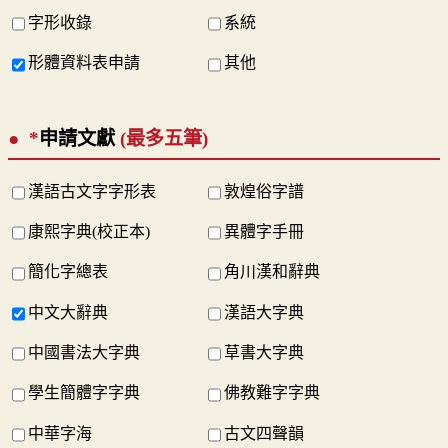
字形收錄
系統
形體資料表申請
其他
*
申請文獻
(最多五筆)
漢語古文字字形表
敦煌俗字譜
康熙字典(校正本)
異體字手冊
簡化字總表
角川漢和辭典
中文大辭典
漢語大字典
中國書法大字典
草書大字典
學生簡體字字典
佛教難字字典
中華字海
古文四聲韻