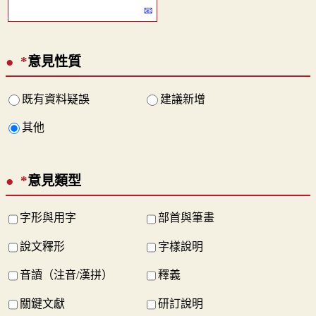
*
意見性質
既有資料疑誤
建議新增
其他
*
意見類型
字形與用字
部首與筆畫
說文釋形
字樣說明
音讀（注音/漢拼）
釋義
關鍵文獻
研訂說明