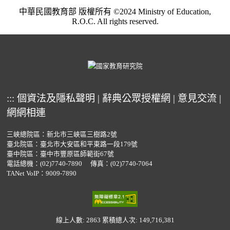
中華民國教育部 版權所有 ©2024 Ministry of Education,
R.O.C. All rights reserved.
:::
個資法及隱私聲明
|
辭典公眾授權網
|
意見交流
|
網網相連
三峽總院區：新北市三峽區三樹路2號
臺北院區：臺北市大安區和平東路一段179號
臺中院區：臺中市豐原區師範街67號
電話總機：
(02)7740-7890
傳真：(02)7740-7064
TANet VoIP：9009-7890
線上人數: 2863
累積總人次: 149,716,381