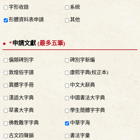
字形收錄
系統
形體資料表申請
其他
*
申請文獻
(最多五筆)
偏類碑別字
碑別字新編
敦煌俗字譜
康熙字典(校正本)
異體字手冊
中文大辭典
漢語大字典
中國書法大字典
草書大字典
學生簡體字字典
佛教難字字典
中華字海
古文四聲韻
書法字彙