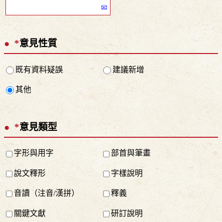
*
意見性質
既有資料疑誤
建議新增
其他
*
意見類型
字形與用字
部首與筆畫
說文釋形
字樣說明
音讀（注音/漢拼）
釋義
關鍵文獻
研訂說明