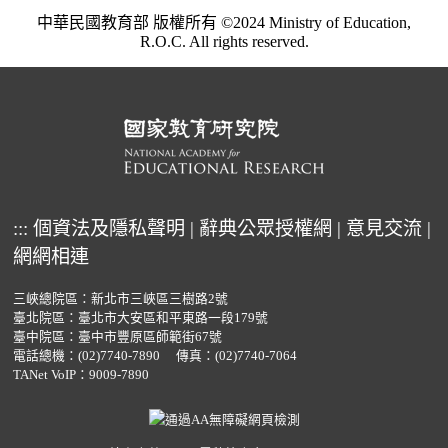
中華民國教育部 版權所有 ©2024 Ministry of Education,
R.O.C. All rights reserved.
:::
個資法及隱私聲明
|
辭典公眾授權網
|
意見交流
|
網網相連
三峽總院區：新北市三峽區三樹路2號
臺北院區：臺北市大安區和平東路一段179號
臺中院區：臺中市豐原區師範街67號
電話總機：
(02)7740-7890
傳真：(02)7740-7064
TANet VoIP：9009-7890