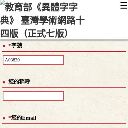
☰
:::
最新消息
常見問題
編輯說明
字典附錄
使用說明
顯示模式
網站導覽
EN
*
字號
您的稱呼
*
您的Email