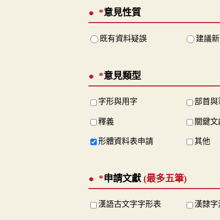
*
意見性質
既有資料疑誤
建議新
*
意見類型
字形與用字
部首與
釋義
關鍵文
形體資料表申請
其他
*
申請文獻
(最多五筆)
漢語古文字字形表
漢隸字