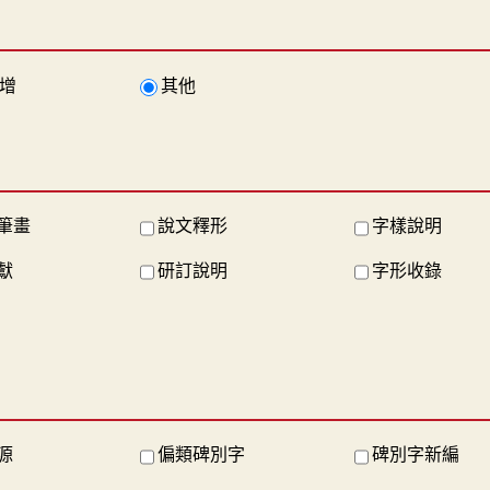
增
其他
筆畫
說文釋形
字樣說明
獻
研訂說明
字形收錄
源
偏類碑別字
碑別字新編