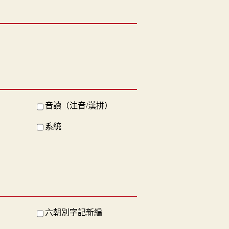
音讀（注音/漢拼）
系統
六朝別字記新編