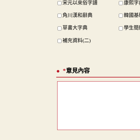
宋元以來俗字譜
康熙字
角川漢和辭典
韓國基
草書大字典
學生簡
補充資料(二)
*
意見內容