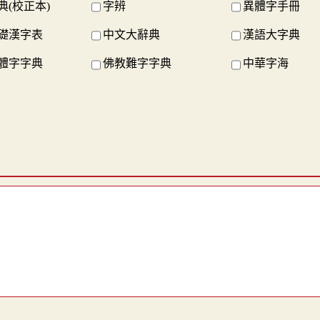
典(校正本)
字辨
異體字手冊
礎漢字表
中文大辭典
漢語大字典
體字字典
佛教難字字典
中華字海