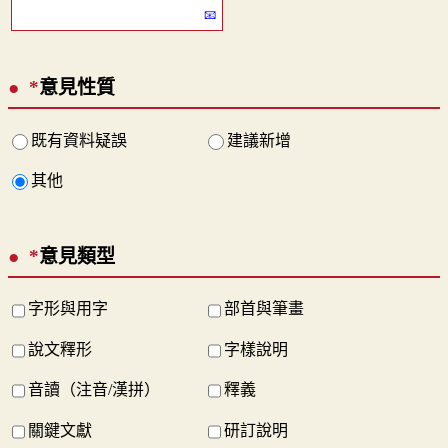
*
意見性質
既有資料疑誤
建議新增
其他
*
意見類型
字形與用字
部首與筆畫
說文釋形
字樣說明
音讀（注音/漢拼）
釋義
關鍵文獻
研訂說明