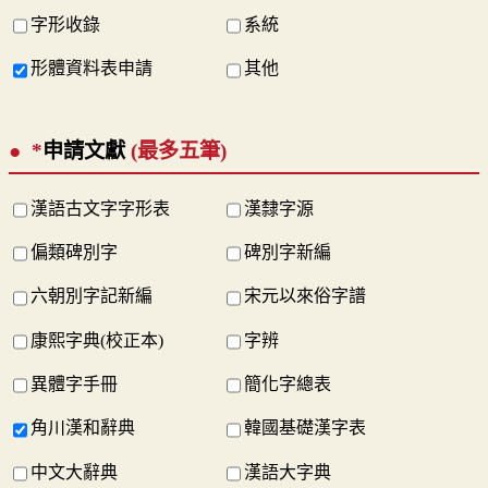
字形收錄
系統
形體資料表申請
其他
*
申請文獻
(最多五筆)
漢語古文字字形表
漢隸字源
偏類碑別字
碑別字新編
六朝別字記新編
宋元以來俗字譜
康熙字典(校正本)
字辨
異體字手冊
簡化字總表
角川漢和辭典
韓國基礎漢字表
中文大辭典
漢語大字典