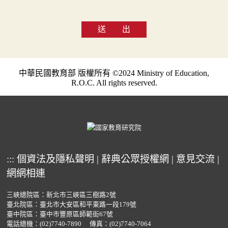
送 出
中華民國教育部 版權所有 ©2024 Ministry of Education,
R.O.C. All rights reserved.
:::
個資法及隱私聲明
|
辭典公眾授權網
|
意見交流
|
網網相連
三峽總院區：新北市三峽區三樹路2號
臺北院區：臺北市大安區和平東路一段179號
臺中院區：臺中市豐原區師範街67號
電話總機：
(02)7740-7890
傳真：(02)7740-7064