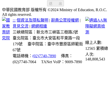
送 出
中華民國教育部 版權所有 ©2024 Ministry of Education, R.O.C.
All rights reserved.
:::
個資法及隱私聲明
|
辭典公眾授權網
|
意見交流
|
網網相連
三峽總院區：新北市三峽區三樹路2號
臺北院區：臺北市大安區和平東路一段
線上人數:
179號
臺中院區：臺中市豐原區師範街
12565
累積總
67號
人次:
電話總機：
(02)7740-7890
傳真：
148,808,543
(02)7740-7064
TANet VoIP：9009-7890