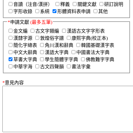
音讀（注音/漢拼）
釋義
關鍵文獻
研訂說明
字形收錄
系統
形體資料表申請
其他
*
申請文獻
(最多五筆)
金文編
古文字類編
漢語古文字字形表
漢隸字源
敦煌俗字譜
康熙字典(校正本)
簡化字總表
角川漢和辭典
韓國基礎漢字表
中文大辭典
漢語大字典
中國書法大字典
草書大字典
學生簡體字字典
佛教難字字典
中華字海
古文四聲韻
書法字彙
*
意見內容