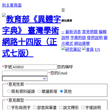
到主要頁面
☰
網站選單
:::
最新消息
常見問題
編輯
說明
字典附錄
使用說明
顯
示模式
網站導覽
EN
*
字號
您的稱呼
*
您的Email
*
意見性質
既有資料疑誤
建議新增
其他
*
意見類型
字形與用字
部首與筆畫
說文釋形
字樣說明