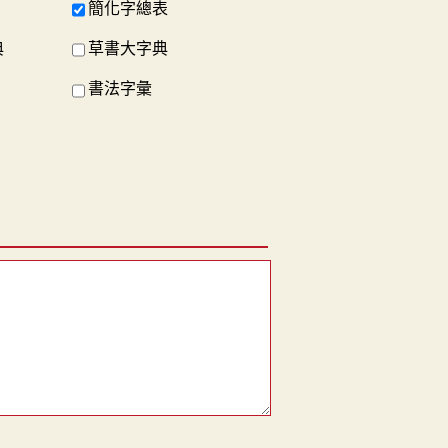
簡化字總表
典
草書大字典
書法字彙