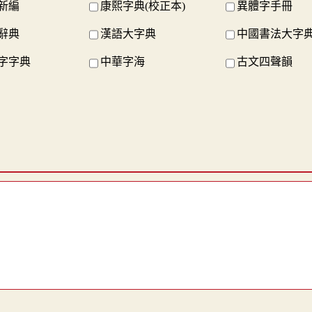
新編
康熙字典(校正本)
異體字手冊
辭典
漢語大字典
中國書法大字
字字典
中華字海
古文四聲韻