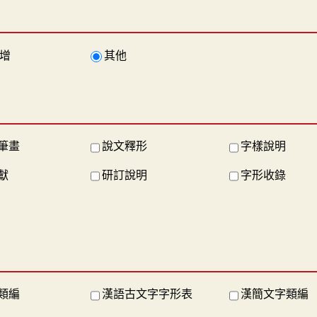
增
其他
筆畫
說文釋形
字樣說明
獻
研訂說明
字形收錄
類編
漢語古文字字形表
漢簡文字類編