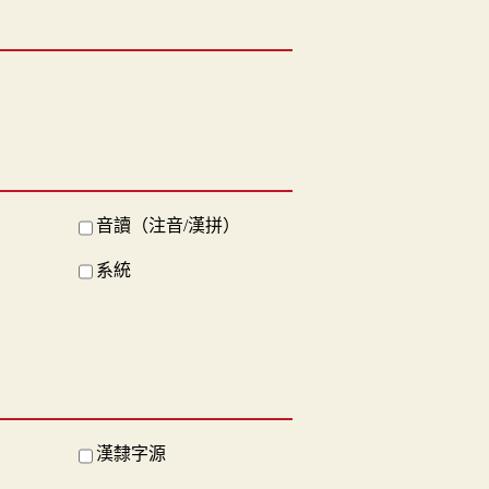
音讀（注音/漢拼）
系統
漢隸字源