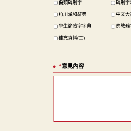
偏類碑別字
碑別字
角川漢和辭典
中文大
學生簡體字字典
佛教難
補充資料(二)
*
意見內容