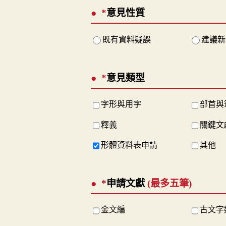
*
意見性質
既有資料疑誤
建議新
*
意見類型
字形與用字
部首與
釋義
關鍵文
形體資料表申請
其他
*
申請文獻
(最多五筆)
金文編
古文字