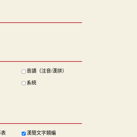
音讀（注音/漢拼）
系統
形表
漢簡文字類編