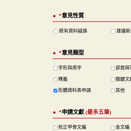
*
意見性質
既有資料疑誤
建議新
*
意見類型
字形與用字
部首與
釋義
關鍵文
形體資料表申請
其他
*
申請文獻
(最多五筆)
校正甲骨文編
金文編