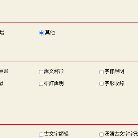
增
其他
筆畫
說文釋形
字樣說明
獻
研訂說明
字形收錄
古文字類編
漢語古文字字