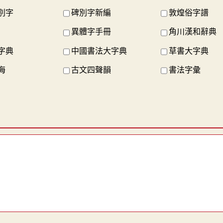
別字
碑別字新編
敦煌俗字譜
異體字手冊
角川漢和辭典
字典
中國書法大字典
草書大字典
海
古文四聲韻
書法字彙