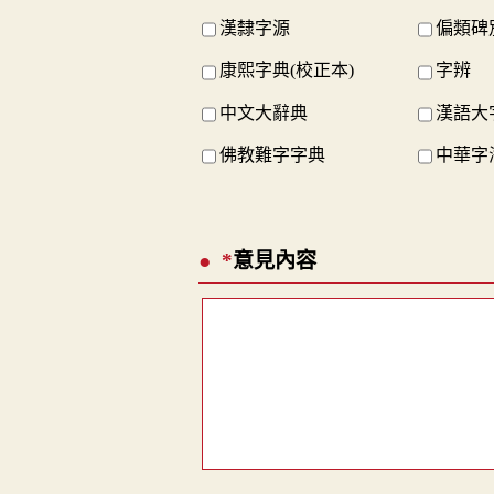
漢隸字源
偏類碑
康熙字典(校正本)
字辨
中文大辭典
漢語大
佛教難字字典
中華字
*
意見內容