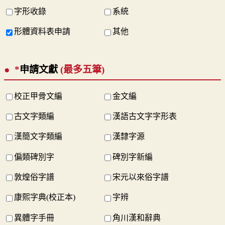
字形收錄
系統
形體資料表申請
其他
*
申請文獻
(最多五筆)
校正甲骨文編
金文編
古文字類編
漢語古文字字形表
漢簡文字類編
漢隸字源
偏類碑別字
碑別字新編
敦煌俗字譜
宋元以來俗字譜
康熙字典(校正本)
字辨
異體字手冊
角川漢和辭典