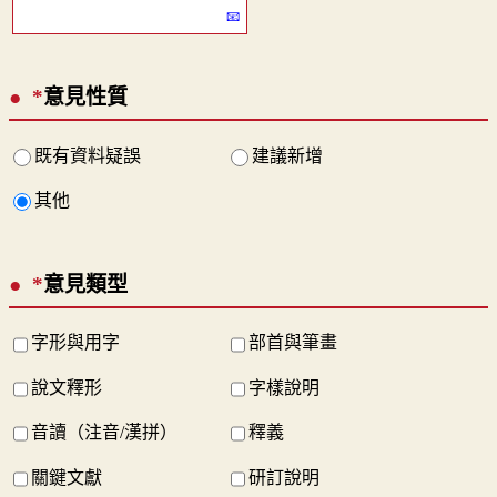
*
意見性質
既有資料疑誤
建議新增
其他
*
意見類型
字形與用字
部首與筆畫
說文釋形
字樣說明
音讀（注音/漢拼）
釋義
關鍵文獻
研訂說明