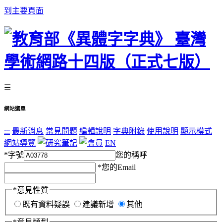
到主要頁面
☰
網站選單
:::
最新消息
常見問題
編輯說明
字典附錄
使用說明
顯示模式
網站導覽
EN
*
字號
您的稱呼
*
您的Email
*
意見性質
既有資料疑誤
建議新增
其他