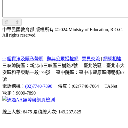
送 出
中華民國教育部 版權所有 ©2024 Ministry of Education, R.O.C.
All rights reserved.
:::
個資法及隱私聲明
|
辭典公眾授權網
|
意見交流
|
網網相連
三峽總院區：新北市三峽區三樹路2號
臺北院區：臺北市大
安區和平東路一段179號
臺中院區：臺中市豐原區師範街67
號
電話總機：
(02)7740-7890
傳真：(02)7740-7064
TANet
VoIP：9009-7890
線上人數: 6475
累積總人次: 149,237,825