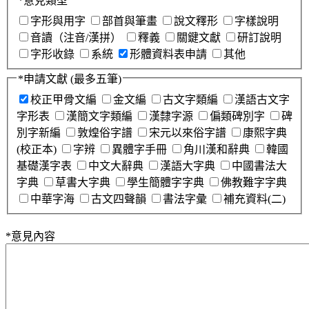
*
意見類型
字形與用字
部首與筆畫
說文釋形
字樣說明
音讀（注音/漢拼）
釋義
關鍵文獻
研訂說明
字形收錄
系統
形體資料表申請
其他
*
申請文獻
(最多五筆)
校正甲骨文編
金文編
古文字類編
漢語古文字
字形表
漢簡文字類編
漢隸字源
偏類碑別字
碑
別字新編
敦煌俗字譜
宋元以來俗字譜
康熙字典
(校正本)
字辨
異體字手冊
角川漢和辭典
韓國
基礎漢字表
中文大辭典
漢語大字典
中國書法大
字典
草書大字典
學生簡體字字典
佛教難字字典
中華字海
古文四聲韻
書法字彙
補充資料(二)
*
意見內容