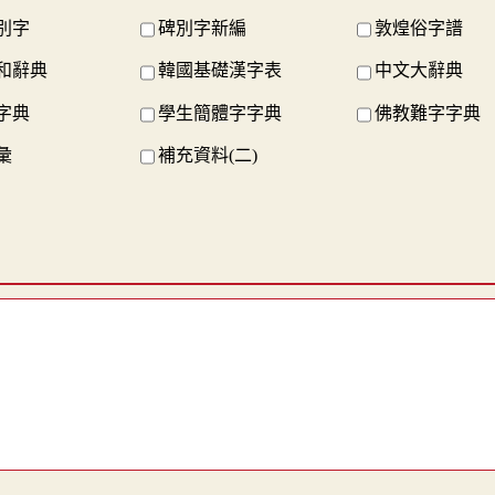
別字
碑別字新編
敦煌俗字譜
和辭典
韓國基礎漢字表
中文大辭典
字典
學生簡體字字典
佛教難字字典
彙
補充資料(二)