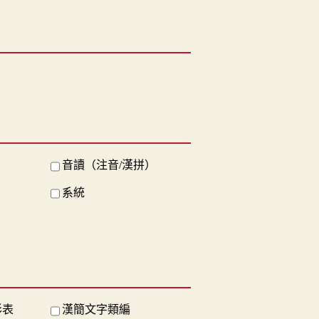
音讀（注音/漢拼）
系統
形表
漢簡文字類編