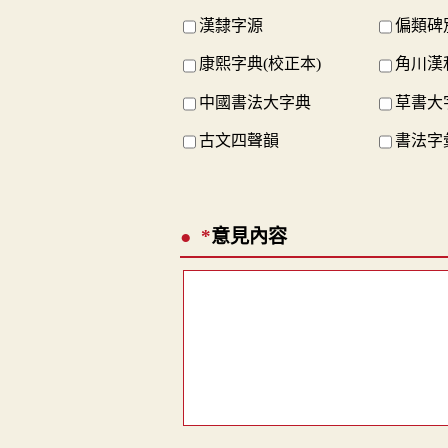
漢隸字源
偏類碑
康熙字典(校正本)
角川漢
中國書法大字典
草書大
古文四聲韻
書法字
*
意見內容