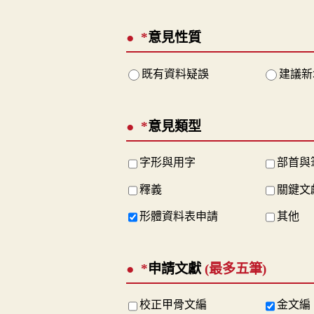
*
意見性質
既有資料疑誤
建議新
*
意見類型
字形與用字
部首與
釋義
關鍵文
形體資料表申請
其他
*
申請文獻
(最多五筆)
校正甲骨文編
金文編