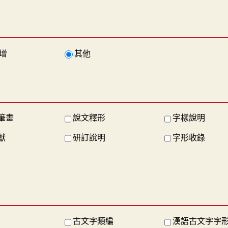
增
其他
筆畫
說文釋形
字樣說明
獻
研訂說明
字形收錄
古文字類編
漢語古文字字