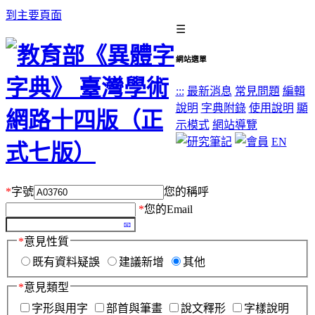
到主要頁面
☰
網站選單
:::
最新消息
常見問題
編輯
說明
字典附錄
使用說明
顯
示模式
網站導覽
EN
*
字號
您的稱呼
*
您的Email
*
意見性質
既有資料疑誤
建議新增
其他
*
意見類型
字形與用字
部首與筆畫
說文釋形
字樣說明