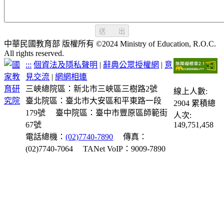
送 出
中華民國教育部 版權所有 ©2024 Ministry of Education, R.O.C.
All rights reserved.
:::
個資法及隱私聲明
|
辭典公眾授權網
|
意
見交流
|
網網相連
三峽總院區：新北市三峽區三樹路2號
線上人數:
臺北院區：臺北市大安區和平東路一段
2904
累積總
179號
臺中院區：臺中市豐原區師範街
人次:
67號
149,751,458
電話總機：
(02)7740-7890
傳真：
(02)7740-7064
TANet VoIP：9009-7890