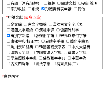
音讀（注音/漢拼）
釋義
關鍵文獻
研訂說明
字形收錄
系統
形體資料表申請
其他
*
申請文獻
(最多五筆)
金文編
古文字類編
漢語古文字字形表
漢簡文字類編
漢隸字源
偏類碑別字
碑別字新編
敦煌俗字譜
宋元以來俗字譜
康熙字典(校正本)
異體字手冊
簡化字總表
角川漢和辭典
韓國基礎漢字表
中文大辭典
漢語大字典
中國書法大字典
草書大字典
學生簡體字字典
佛教難字字典
中華字海
古文四聲韻
書法字彙
補充資料(二)
*
意見內容