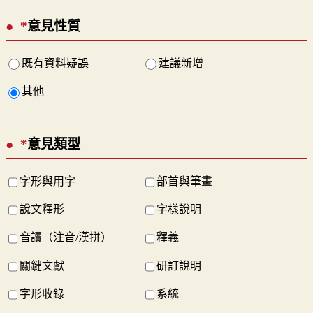
*
意見性質
既有資料疑誤
建議新增
其他
*
意見類型
字形與用字
部首與筆畫
說文釋形
字樣說明
音讀（注音/漢拼）
釋義
關鍵文獻
研訂說明
字形收錄
系統