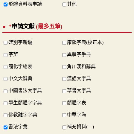
形體資料表申請
其他
*
申請文獻
(最多五筆)
碑別字新編
康熙字典(校正本)
字辨
異體字手冊
簡化字總表
角川漢和辭典
中文大辭典
漢語大字典
中國書法大字典
草書大字典
學生簡體字字典
簡體字表
佛教難字字典
中華字海
書法字彙
補充資料(二)