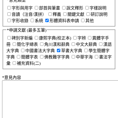
*
意見類型
字形與用字
部首與筆畫
說文釋形
字樣說明
音讀（注音/漢拼）
釋義
關鍵文獻
研訂說明
字形收錄
系統
形體資料表申請
其他
*
申請文獻
(最多五筆)
碑別字新編
康熙字典(校正本)
字辨
異體字手
冊
簡化字總表
角川漢和辭典
中文大辭典
漢語
大字典
中國書法大字典
草書大字典
學生簡體字
字典
簡體字表
佛教難字字典
中華字海
書法字
彙
補充資料(二)
*
意見內容