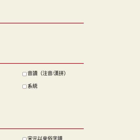
音讀（注音/漢拼）
系統
宋元以來俗字譜