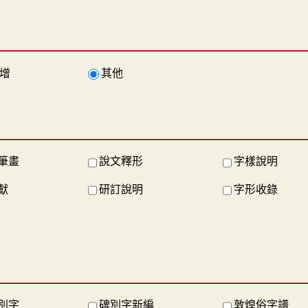
增
其他
筆畫
說文釋形
字樣說明
獻
研訂說明
字形收錄
別字
碑別字新編
敦煌俗字譜