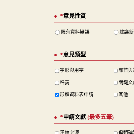
*
意見性質
既有資料疑誤
建議新
*
意見類型
字形與用字
部首與
釋義
關鍵文
形體資料表申請
其他
*
申請文獻
(最多五筆)
漢隸字源
偏類碑