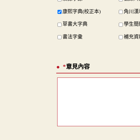
康熙字典(校正本)
角川漢
草書大字典
學生簡
書法字彙
補充資料
*
意見內容