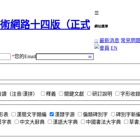
☰
網站選單
:::
最新消息
常見問
EN
*
您的Email
音讀（注音/漢拼）
釋義
關鍵文獻
研訂說明
字形收
形表
漢簡文字類編
漢隸字源
偏類碑別字
碑別字新
漢字表
中文大辭典
漢語大字典
中國書法大字典
草書