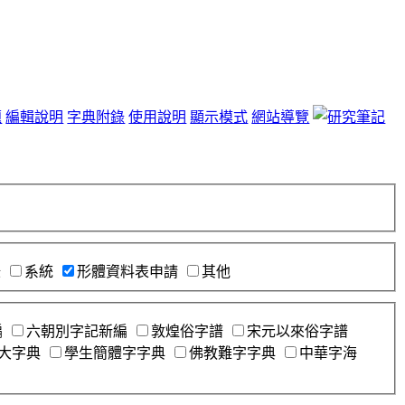
題
編輯說明
字典附錄
使用說明
顯示模式
網站導覽
錄
系統
形體資料表申請
其他
編
六朝別字記新編
敦煌俗字譜
宋元以來俗字譜
大字典
學生簡體字字典
佛教難字字典
中華字海