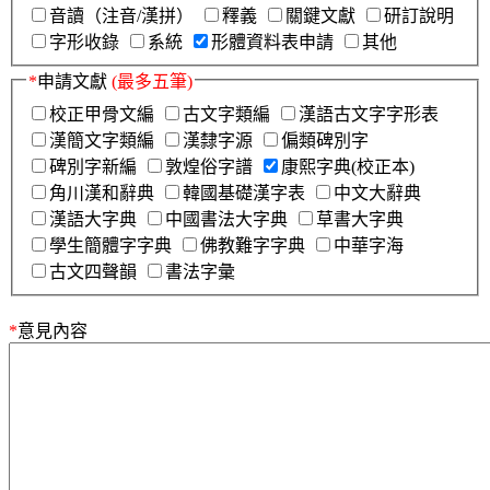
音讀（注音/漢拼）
釋義
關鍵文獻
研訂說明
字形收錄
系統
形體資料表申請
其他
*
申請文獻
(最多五筆)
校正甲骨文編
古文字類編
漢語古文字字形表
漢簡文字類編
漢隸字源
偏類碑別字
碑別字新編
敦煌俗字譜
康熙字典(校正本)
角川漢和辭典
韓國基礎漢字表
中文大辭典
漢語大字典
中國書法大字典
草書大字典
學生簡體字字典
佛教難字字典
中華字海
古文四聲韻
書法字彙
*
意見內容