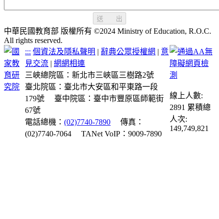
送 出
中華民國教育部 版權所有 ©2024 Ministry of Education, R.O.C.
All rights reserved.
:::
個資法及隱私聲明
|
辭典公眾授權網
|
意
見交流
|
網網相連
三峽總院區：新北市三峽區三樹路2號
臺北院區：臺北市大安區和平東路一段
線上人數:
179號
臺中院區：臺中市豐原區師範街
2891
累積總
67號
人次:
電話總機：
(02)7740-7890
傳真：
149,749,821
(02)7740-7064
TANet VoIP：9009-7890