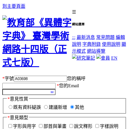
到主要頁面
☰
網站選單
:::
最新消息
常見問題
編輯
說明
字典附錄
使用說明
顯
示模式
網站導覽
EN
*
字號
您的稱呼
*
您的Email
*
意見性質
既有資料疑誤
建議新增
其他
*
意見類型
字形與用字
部首與筆畫
說文釋形
字樣說明