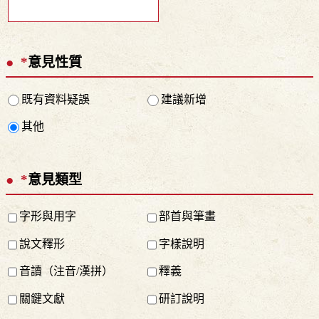
*
意見性質
既有資料疑誤
建議新增
其他
*
意見類型
字形與用字
部首與筆畫
說文釋形
字樣說明
音讀（注音/漢拼）
釋義
關鍵文獻
研訂說明