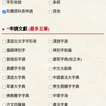
字形收錄
系統
形體資料表申請
其他
*
申請文獻
(最多五筆)
漢語古文字字形表
漢隸字源
偏類碑別字
碑別字新編
敦煌俗字譜
康熙字典(校正本)
異體字手冊
中文大辭典
漢語大字典
中國書法大字典
草書大字典
學生簡體字字典
佛教難字字典
中華字海
古文四聲韻
書法字彙