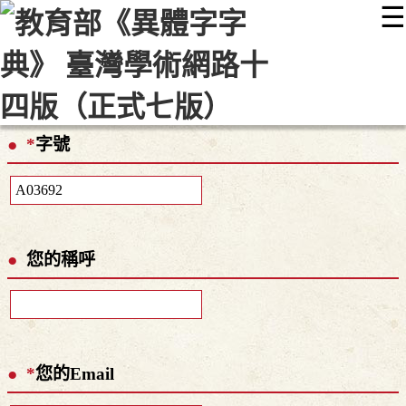
☰
:::
最新消息
常見問題
編輯說明
字典附錄
使用說明
顯示模式
網站導覽
EN
*
字號
您的稱呼
*
您的Email