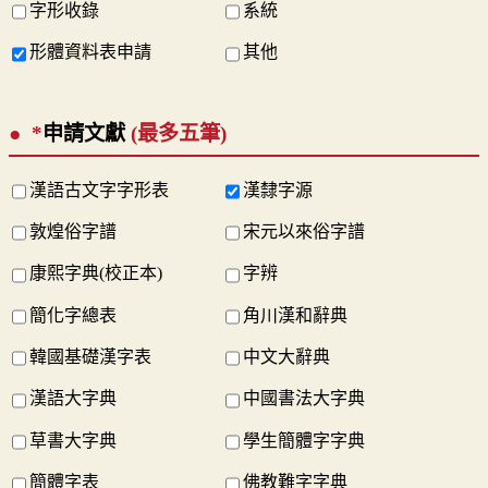
字形收錄
系統
形體資料表申請
其他
*
申請文獻
(最多五筆)
漢語古文字字形表
漢隸字源
敦煌俗字譜
宋元以來俗字譜
康熙字典(校正本)
字辨
簡化字總表
角川漢和辭典
韓國基礎漢字表
中文大辭典
漢語大字典
中國書法大字典
草書大字典
學生簡體字字典
簡體字表
佛教難字字典