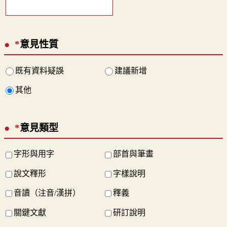
*
意見性質
既有資料疑誤
建議新增
其他
*
意見類型
字形與用字
部首與筆畫
說文釋形
字樣說明
音讀（注音/漢拼）
釋義
關鍵文獻
研訂說明